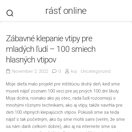
Skip
rásť online
to
content
Zábavné klepanie vtipy pre
mladých ľudí – 100 smiech
hlasných vtipov
November 2, 2022
0
koj
Uncategorized
Moje dieťa malo projekt pre inštitúciu druhý deň, keď sme
museli nájsť zoznam 100 vecí pre jej prvých 100 dní školy.
Moja dcéra, rovnako ako jej otec, rada ľudí rozosmejú s
mnohými rôznymi technikami, ako aj vtipy, takže navrhla pre
deti 100 vtipných klepajúcich vtipov. Pokúsili sme sa teda
nájsť s tak početným, ako by sme mohli sami (verím, že sme
sa nám darili celkom dobre), ako aj na internete sme sa