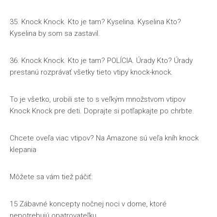
35. Knock Knock. Kto je tam? Kyselina. Kyselina Kto?
Kyselina by som sa zastavil.
36. Knock Knock. Kto je tam? POLÍCIA. Úrady Kto? Úrady
prestanú rozprávať všetky tieto vtipy knock-knock.
To je všetko, urobili ste to s veľkým množstvom vtipov
Knock Knock pre deti. Doprajte si potľapkajte po chrbte.
Chcete oveľa viac vtipov? Na Amazone sú veľa kníh knock
klepania
Môžete sa vám tiež páčiť:
15 Zábavné koncepty nočnej noci v dome, ktoré
nepotrebujú opatrovateľku