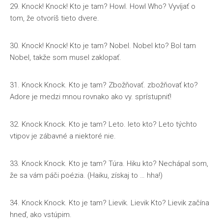
29. Knock! Knock! Kto je tam? Howl. Howl Who? Vyvíjať o
tom, že otvoríš tieto dvere.
30. Knock! Knock! Kto je tam? Nobel. Nobel kto? Bol tam
Nobel, takže som musel zaklopať.
31. Knock Knock. Kto je tam? Zbožňovať. zbožňovať kto?
Adore je medzi mnou rovnako ako vy. sprístupniť!
32. Knock Knock. Kto je tam? Leto. leto kto? Leto týchto
vtipov je zábavné a niektoré nie.
33. Knock Knock. Kto je tam? Túra. Hiku kto? Nechápal som,
že sa vám páči poézia. (Haiku, získaj to … hha!)
34. Knock Knock. Kto je tam? Lievik. Lievik Kto? Lievik začína
hneď, ako vstúpim.