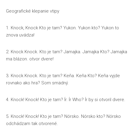
Geografické klepanie vtipy
1. Knock, Knock Kto je tam? Yukon. Yukon kto? Yukon to
znova uvádza!
2. Knock Knock. Kto je tam? Jamajka. Jamajka Kto? Jamajka
ma blázon. otvor dvere!
3. Knock Knock. Kto je tam? Keňa. Keňa Kto? Keňa vyjde
rovnako ako hra? Som smädný.
4. Knock! Knock! Kto je tam? Ír. Ír Who? Ír by si otvoril dvere.
5. Knock! Knock! Kto je tam? Nórsko. Nórsko kto? Nórsko
odchádzam tak otvorené.