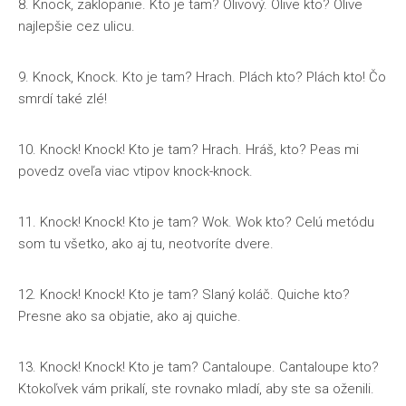
8. Knock, zaklopanie. Kto je tam? Olivový. Olive kto? Olive
najlepšie cez ulicu.
9. Knock, Knock. Kto je tam? Hrach. Plách kto? Plách kto! Čo
smrdí také zlé!
10. Knock! Knock! Kto je tam? Hrach. Hráš, kto? Peas mi
povedz oveľa viac vtipov knock-knock.
11. Knock! Knock! Kto je tam? Wok. Wok kto? Celú metódu
som tu všetko, ako aj tu, neotvoríte dvere.
12. Knock! Knock! Kto je tam? Slaný koláč. Quiche kto?
Presne ako sa objatie, ako aj quiche.
13. Knock! Knock! Kto je tam? Cantaloupe. Cantaloupe kto?
Ktokoľvek vám prikalí, ste rovnako mladí, aby ste sa oženili.