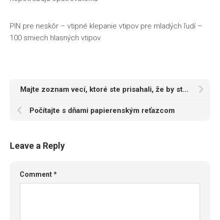
PIN pre neskôr – vtipné klepanie vtipov pre mladých ľudí –
100 smiech hlasných vtipov
Majte zoznam vecí, ktoré ste prisahali, že by ste nikdy neurobili ako rodič
Počítajte s dňami papierenským reťazcom
Leave a Reply
Comment
*