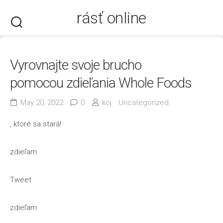
Skip
rásť online
to
content
Vyrovnajte svoje brucho
pomocou zdieľania Whole Foods
May 20, 2022
0
koj
Uncategorized
, ktoré sa stará!
zdieľam
Tweet
zdieľam