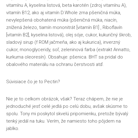
vitamínu A, kyselina listová, beta karotén (zdroj vitamínu A),
vitamín B12, ako aj vitamín D.Whole zrna pšeničná múka,
nevylepšená obohatená múka (pšeničná múka, niacín,
znížená železo, tiamín mononitrát [vitamín B1] , Riboflavín
[vitamín B2], kyselina listová), olej sóje, cukor, kukuričný škrob,
sladový sirup (f ROM jačmeňa, ako aj kukurica), inverzný
cukor, monoglyceridy, soľ, zeleninová farba (extrakt Annatto,
kurkuma oleoresín). Obsahuje: pšenica. BHT sa pridal do
obalového materiálu na ochranu čerstvosti atď.
Súvisiace čo je to Pectin?
Nie je to celkom obrázok, však? Teraz chápem, že nie je
jednoduché jesť celé jedlá po celú dobu, avšak skúsme to
spolu. Tony mi poskytol skvelú pripomienku, pretože bývalý
tenký jedál na tuku. Verím, že namiesto toho pôjdem na
jablko.