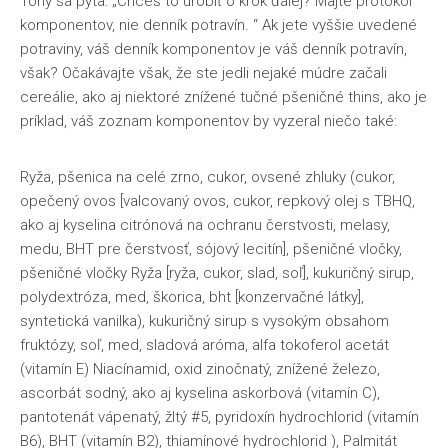
Tony sa pýta: „Chceš to urobiť o krok ďalej? Majte protokol
komponentov, nie denník potravín. “ Ak jete vyššie uvedené
potraviny, váš denník komponentov je váš denník potravín,
však? Očakávajte však, že ste jedli nejaké múdre začali
cereálie, ako aj niektoré znížené tučné pšeničné thins, ako je
príklad, váš zoznam komponentov by vyzeral niečo také:
Ryža, pšenica na celé zrno, cukor, ovsené zhluky (cukor,
opečený ovos [valcovaný ovos, cukor, repkový olej s TBHQ,
ako aj kyselina citrónová na ochranu čerstvosti, melasy,
medu, BHT pre čerstvosť, sójový lecitín], pšeničné vločky,
pšeničné vločky Ryža [ryža, cukor, slad, soľ], kukuričný sirup,
polydextróza, med, škorica, bht [konzervačné látky],
syntetická vanilka), kukuričný sirup s vysokým obsahom
fruktózy, soľ, med, sladová aróma, alfa tokoferol acetát
(vitamín E) Niacínamid, oxid zinočnatý, znížené železo,
ascorbát sodný, ako aj kyselina askorbová (vitamín C),
pantotenát vápenatý, žltý #5, pyridoxín hydrochlorid (vitamín
B6), BHT (vitamín B2), thiamínové hydrochlorid ), Palmitát