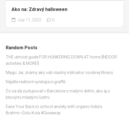
Ako na: Zdravý halloween
July 11, 2022
0
Random Posts
THE utmost guide FOR HUNKERING DOWN AT home [INDOOR
activities & MORE!]
Magic Jar, známy ako váš vlastný inštruktor osobnej fitness
Nájdite niektoré vynikajúce graffiti
Čo sa dá vystupovať v Barcelone s malými deťmi, ako aj s
bitovými mladými ľuďmi
Ease Your Back to school anxiety with organic India’s
Brahmi~Gotu Kola #Giveaway