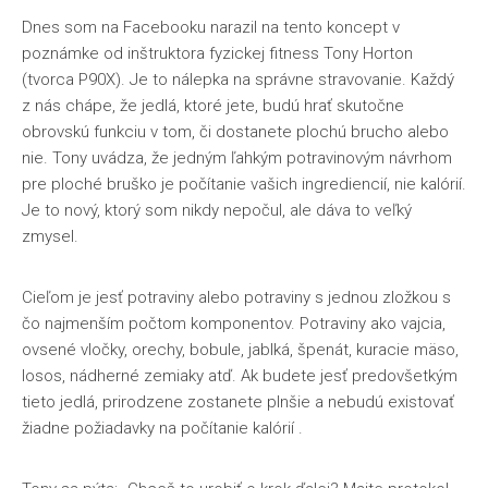
Dnes som na Facebooku narazil na tento koncept v
poznámke od inštruktora fyzickej fitness Tony Horton
(tvorca P90X). Je to nálepka na správne stravovanie. Každý
z nás chápe, že jedlá, ktoré jete, budú hrať skutočne
obrovskú funkciu v tom, či dostanete plochú brucho alebo
nie. Tony uvádza, že jedným ľahkým potravinovým návrhom
pre ploché bruško je počítanie vašich ingrediencií, nie kalórií.
Je to nový, ktorý som nikdy nepočul, ale dáva to veľký
zmysel.
Cieľom je jesť potraviny alebo potraviny s jednou zložkou s
čo najmenším počtom komponentov. Potraviny ako vajcia,
ovsené vločky, orechy, bobule, jablká, špenát, kuracie mäso,
losos, nádherné zemiaky atď. Ak budete jesť predovšetkým
tieto jedlá, prirodzene zostanete plnšie a nebudú existovať
žiadne požiadavky na počítanie kalórií .